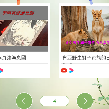
燕真跡漁息圖
肯亞野生獅子家族的
生活
4