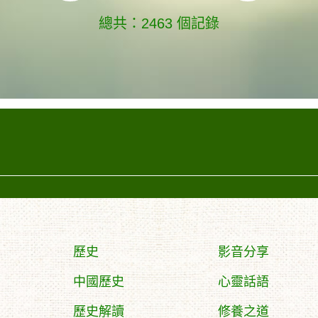
總共：2463 個記錄
歷史
影音分享
中國歷史
心靈話語
歷史解讀
修養之道