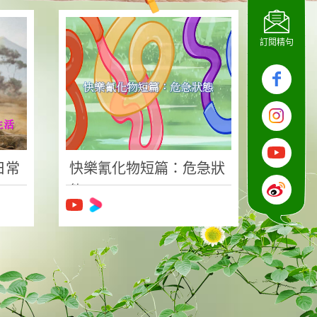
訂閱精句
日常
快樂氰化物短篇：危急狀
態