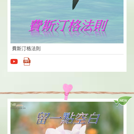
費斯汀格法則