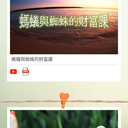
螞蟻與蜘蛛的財富課