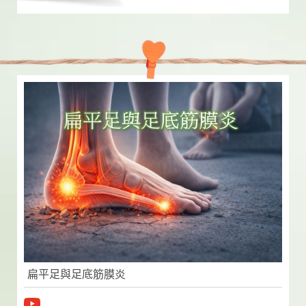
扁平足與足底筋膜炎