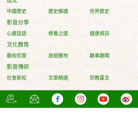
歷史
中國歷史
歷史解讀
世界歷史
影音分享
心靈話語
修養之道
健康資訊
文化教育
藝術欣賞
旅遊勝地
趣事趣聞
影音傳訊
社會新知
文章精選
宗教嘉言
Copyright © 2009 to 2026 Wise Ocean International Company
Limited. All Rights Reserved. I
Designed by YSD