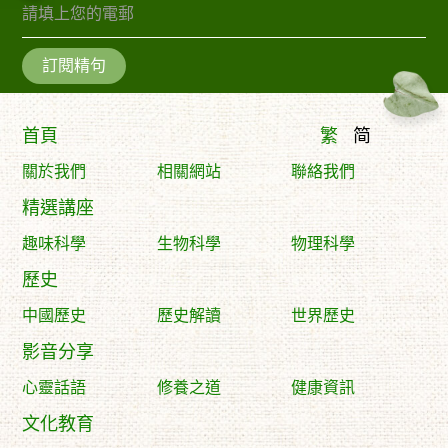
訂閱精句
首頁
繁
简
關於我們
相關網站
聯絡我們
精選講座
趣味科學
生物科學
物理科學
歷史
中國歷史
歷史解讀
世界歷史
影音分享
心靈話語
修養之道
健康資訊
文化教育