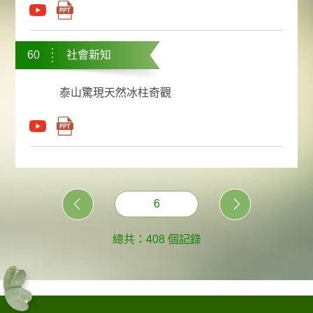
60
社會新知
泰山驚現天然冰柱奇觀
6
總共：408 個記錄