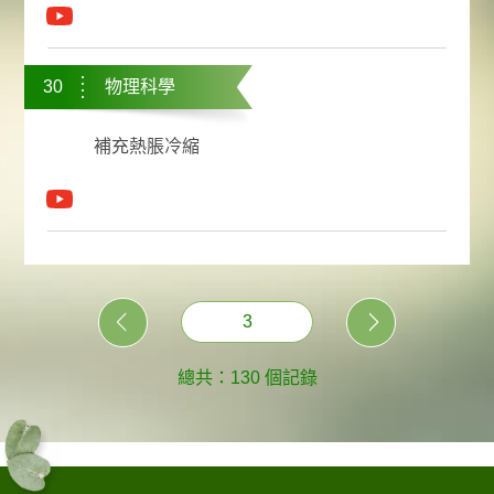
30
物理科學
補充熱脹冷縮
3
總共：130 個記錄