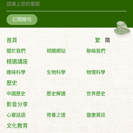
訂閱精句
首頁
繁
简
關於我們
相關網站
聯絡我們
精選講座
趣味科學
生物科學
物理科學
歷史
中國歷史
歷史解讀
世界歷史
影音分享
心靈話語
修養之道
健康資訊
文化教育