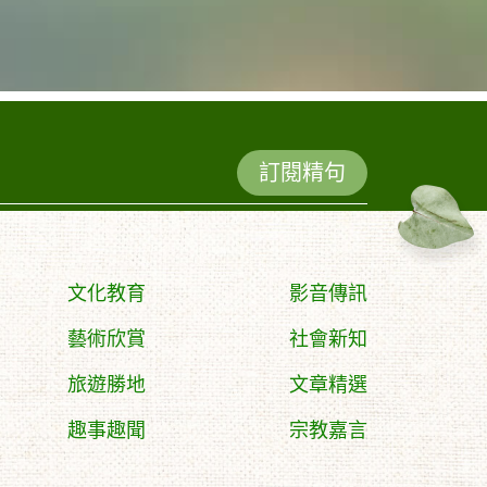
訂閱精句
文化教育
影音傳訊
藝術欣賞
社會新知
旅遊勝地
文章精選
趣事趣聞
宗教嘉言