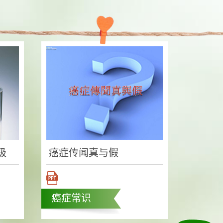
极
癌症传闻真与假
癌症常识