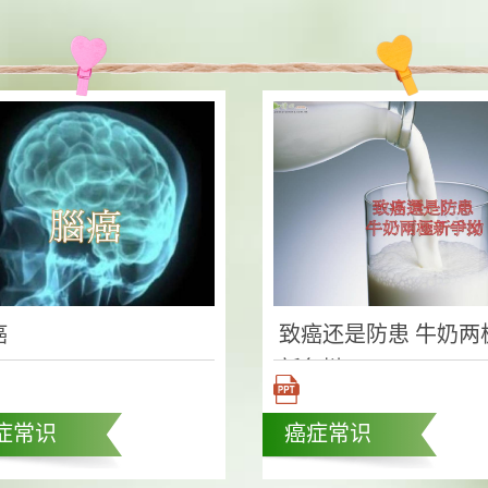
癌
致癌还是防患 牛奶两
新争拗
症常识
癌症常识