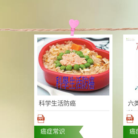
科学生活防癌
六
检
癌症常识
癌