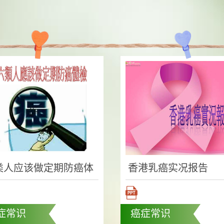
类人应该做定期防癌体
香港乳癌实况报告
症常识
癌症常识