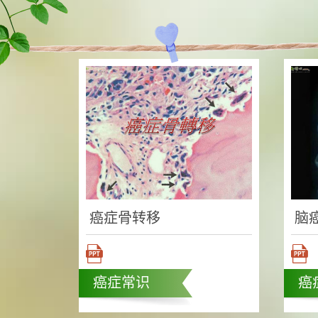
癌症骨转移
脑
癌症常识
癌