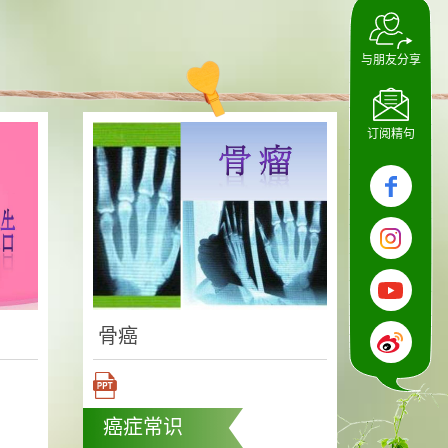
与朋友分享
订阅精句
骨癌
癌症常识