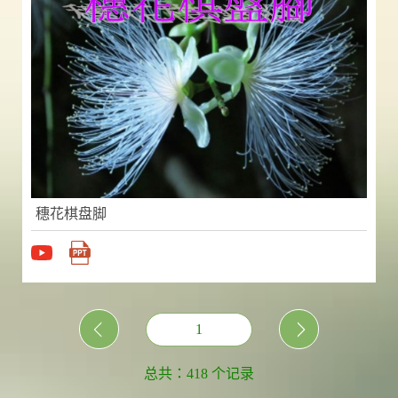
穗花棋盘脚
1
总共：418 个记录