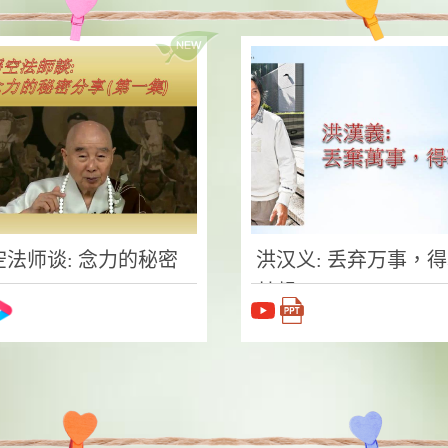
空法师谈: 念力的秘密
洪汉义: 丢弃万事，
享
基督