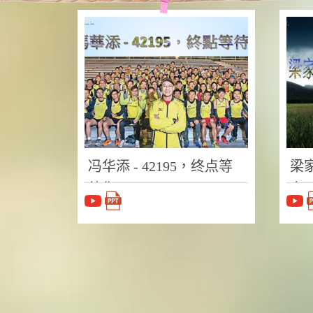
冯华添 - 42195，终点等
梁
待你
向