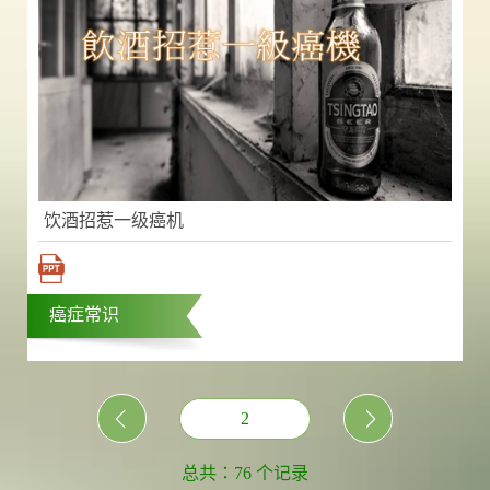
饮酒招惹一级癌机
癌症常识
2
总共：76 个记录