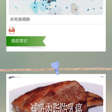
杀死癌细胞
癌症常识