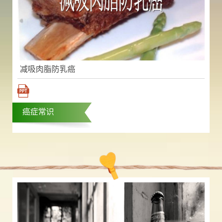
减吸肉脂防乳癌
癌症常识